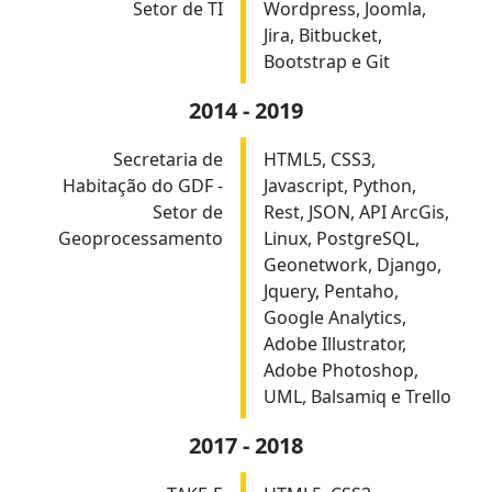
Setor de TI
Wordpress, Joomla,
Jira, Bitbucket,
Bootstrap e Git
2014 - 2019
Secretaria de
HTML5, CSS3,
Habitação do GDF -
Javascript, Python,
Setor de
Rest, JSON, API ArcGis,
Geoprocessamento
Linux, PostgreSQL,
Geonetwork, Django,
Jquery, Pentaho,
Google Analytics,
Adobe Illustrator,
Adobe Photoshop,
UML, Balsamiq e Trello
2017 - 2018