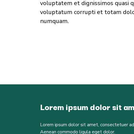
voluptatem et dignissimos quasi q
voluptatum corrupti et totam dolo
numquam.
Lorem ipsum dolor sit am
Lorem ipsum dolor sit amet, consectetuer adip
Aenean commodo ligula eget dolor.