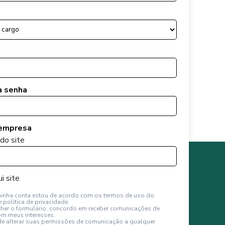
a senha
 empresa
do site
i site
minha conta estou de acordo com os termos de uso do
 política de privacidade.
her o formulário, concordo em receber comunicações de
m meus interesses.
e alterar suas permissões de comunicação a qualquer