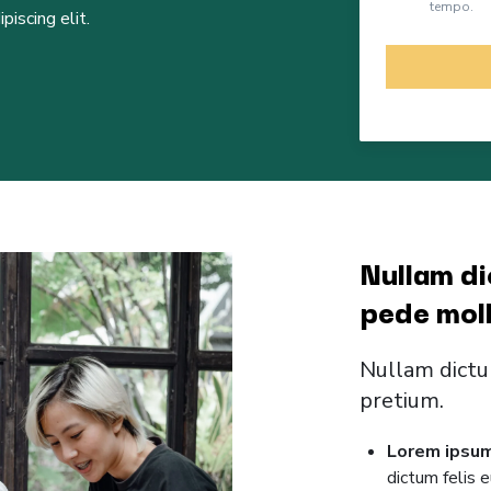
tempo.
iscing elit.
Nullam di
pede moll
Nullam dictu
pretium.
Lorem ipsum
dictum felis 