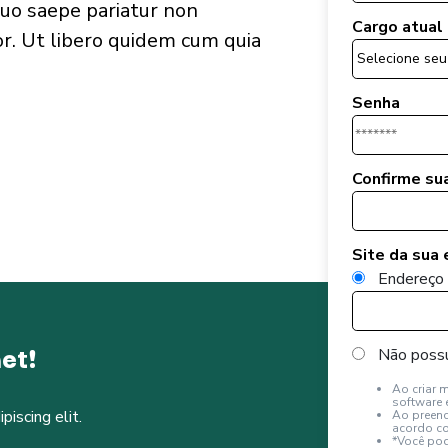
uo saepe pariatur non
Cargo atual
r. Ut libero quidem cum quia
Senha
Confirme su
Site da sua
Endereço 
et!
Não possu
Ao criar 
software e
iscing elit.
Ao preenc
acordo co
*Você pod